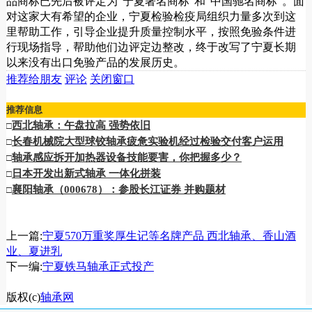
品商标已先后被评定为“宁夏著名商标”和“中国驰名商标”。面
对这家大有希望的企业，宁夏检验检疫局组织力量多次到这
里帮助工作，引导企业提升质量控制水平，按照免验条件进
行现场指导，帮助他们边评定边整改，终于改写了宁夏长期
以来没有出口免验产品的发展历史。
推荐给朋友
评论
关闭窗口
推荐信息
西北轴承：午盘拉高 强势依旧
□
长春机械院大型球铰轴承疲惫实验机经过检验交付客户运用
□
轴承感应拆开加热器设备技能要害，你把握多少？
□
日本开发出新式轴承 一体化拼装
□
襄阳轴承（000678）：参股长江证券 并购题材
□
上一篇:
宁夏570万重奖厚生记等名牌产品 西北轴承、香山酒
业、夏进乳
下一编:
宁夏铁马轴承正式投产
版权(c)
轴承网