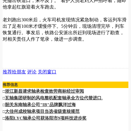
先撤出铁道口，来不及了。”看护人员老刘大声招呼着，随即
他拿起红旗迎着火车跑去。
老刘跑出300米后，火车司机发现情况紧急制动，客运列车滑
出了足有100米才缓慢停下。5分钟后，现场清理完毕，列车
恢复通行。事发后，铁路公安派出所赶到现场进行了勘查，
对相关责任人作了笔录，做进一步调查。
推荐给朋友
评论
关闭窗口
推荐信息
浙江新昌请求轴承检查效劳商标经过审阅
□
瓦轴集团研制的风电整机配套轴承全方位代替进口.
□
韶关东南轴承公司"IB"品牌飘洋过海
□
大佳何成校轴承项目当选省级查核规范
□
洛阳LYC轴承公司获洛阳市9项科技进步奖
□