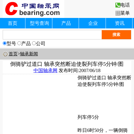
电话
菜单
首页
型号查询
产品
企业
资讯
型号
产品
公司
首页
>
轴承新闻
倒骑驴过道口 轴承突然断迫使裂列车停5分钟/图
中国轴承网
发布时间:2007/06/18
倒骑驴过道口 轴承突然断
迫使裂列车停5分钟/图
列车停5分
昨日6时50分，一辆倒骑