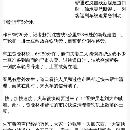
驴通过沈吉线新煤建道口
时，轴承突然断裂，一列
客运列车被迫紧急制动，
中断行车5分钟。
昨日9时20分，记者赶到沈吉线3公里958米处的新煤建道口。
车轮和一堆土豆散放在铁轨旁，倒骑驴歪倒在路旁。
车主贾晓林说，6时50分许，他们夫妻二人骑倒骑驴运载不少
土豆准备到前面的早市去卖。过铁道口时，轴承突然断裂，
一侧的车轮骨碌走了，土豆散落在地。
看见有意外发生，道口看护人员和过往市民都赶快来帮忙清
理，而就在此时，来火车的信号响了。
“快，加快速度，火车很快就要过来了！”看护员老刘大声喊
着。此时，贾晓林和帮忙的市民快速清理着铁轨上散落的土
豆。
火车轰鸣声已经能听见，大家一边张望一边搬东西。“大家快