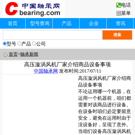
电话
菜单
首页
型号查询
产品
企业
资讯
型号
产品
公司
首页
>
轴承新闻
高压漩涡风机厂家介绍商品设备事项
中国轴承网
发布时间:2017/07/11
高压漩涡风机厂家介绍商
品设备事项
不论运用哪一个机器，在
运用一个机器前，咱们都
需要对该商品进行设备。
在设备时咱们必定要留意
安全，避免在运用时由于
没设备好，呈现了意外。
当咱们设备高压漩涡风机