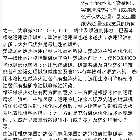
热处理的环境污染疑问，
实施清洗热处理（或称绿
色环保热处理）是发达国
家热处理技能发展的方向
之一。为削减SO2、CO、CO2、粉尘及煤渣的排放，已基本
根绝运用煤作燃料，重油的运用量也越来越少，改用轻油的
居多，天然气仍然是最理想的燃料。
焚烧炉的废热运用已到达很高的程度，焚烧器构造的优化和
空—燃比的严格控制确保了合理焚烧的前提下，使NOX和CO
降低到最低极限；运用气体渗碳、碳氮共渗及真空热处理技
能替代盐浴处理以削减废盐及含CN-有毒物对水源的污染；选
用水溶性组成淬火油替代有些淬火油，选用生物可降解植物
油替代有些矿物油以削减油污染。
精细轴承热处理有两方面的意义：一方面是根据零件的运用
请求、资料、构造尺度，运用物理冶金常识及先进的计算机
模仿和检查技能，优化技术参数，到达所需的功能或最大极
限地表现资料的潜力；另一方面是充分确保优化技术的稳定
性，完成产品质量分散度很小（或为零）及热处理畸变为
零。
由选用维护氛围加热替代氧化氛围加热到准确控制碳势、氮