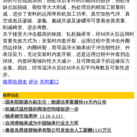
势的可控氛围加热，热处理后零件的功能得到进步，热处理
缺点如脱碳、裂纹等大大削减，热处理后的精加工留量削
减，进步了资料的运用率和机加工功率。真空加热气淬、真
空或低压渗碳、渗氮、氮碳共渗及渗硼等可显着改善质量、
削减畸变、进步寿数。
关于接受大冲击载荷的铁路、轧机轴承等，经M淬火后运用时
首要失效方式为：安装时内套开裂，运用过程中受冲击外圈
挡边掉块、内圈碎裂，而等温淬火轴承由于冲击韧性好、外
表压应力，无论安装时内套开裂，还是运用过程中外套挡边
掉块、内套碎裂倾向性大大减小，且可降低滚子的边缘应力
会集。因此，经等温淬火后比M淬火后平均寿数及可靠性进
步。
推荐给朋友
评论
关闭窗口
推荐信息
国务院能源办副主任：能源法草案最快10天内公布
□
机械式温控器的商场空间缩短进一步
□
轴承钢市场周评（3.16-3.23）
□
自润滑轴承成为中国轴承行业主力军
□
秦皇岛恩彼碧轴承有限公司发放农人工薪酬1535万元
□