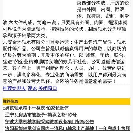
架四部分构成，严厉的说
是由外圈、内圈、翻滚
体、保持架、密封、润滑
油 六大件构成。简略来说，只要具有外圈、内圈、翻滚体就
可界说为为翻滚轴承。按翻滚体的形状，翻滚轴承分为球轴
承和滚子轴承两大类。
六安金环轴承有限公司首要运营：生产出售汽车配件，轴承
配件等产品。公司主旨是以诚信赢得用户的尊敬，以商场的
优质效劳为前期，开发更多的客户。以“诚笃、守信、联合、
猛进”的企业精神,脚踏实地的效劳于社会。公司遵循诚信运
营、客户至上、勇于创新的理念，人员、办理、效劳的更进
一步，满意多样化、专业化的商场需要，以用户得到最为满
意的产品和效劳为己任。金环的任务是满意您的需要！
推荐给朋友
评论
关闭窗口
推荐信息
男孩轴承箍手一昼夜 怕家长批评
□
辽宁瓦房店市被授予“轴承之都”称号
□
宁波大学机械学院采购教学设备项目招标公告
□
洛阳新能轴承创造国内一流风电轴承出产基地上一年完成出售额
□