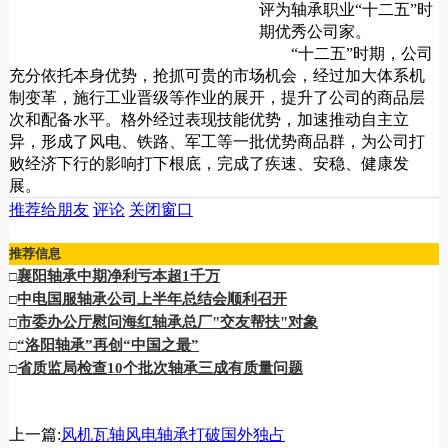
评为轴承职业“十二五”时
期优秀公司家。
“十二五”时期，公司
充分依托本身优势，抢抓可贵的市场机会，经过加大体系机
制变革，施行工业晋级等作业的展开，提升了公司的商品层
次和配备水平。格外经过表现技能优势，加速推动自主立
异，形成了风电、铁路、军工等一批优势商品群，为公司打
败经济下行的影响打下根底，完成了疾速、安稳、健康发
展。
推荐给朋友
评论
关闭窗口
推荐信息
襄阳轴承中期净利亏本超1千万
□
中电国服轴承公司上半年总结会顺利召开
□
市委办公厅慰问海红轴承总厂"交友帮扶"对象
□
“洛阳轴承”再创“中国之最”
□
省质监局检查10个批次轴承三成有质量问题
□
上一篇:
风机瓦轴风电轴承打破国外独占